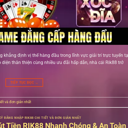
g khẳng định vị thế hàng đầu trong lĩnh vực giải trí trực tuyến tạ
o diện thân thiện cùng nhiều ưu đãi hấp dẫn, nhà cái Rik88 trở
TIẾP TỤC ĐỌC
→
ết và đơn giản nhất
Ý ĐĂNG NHẬP RIK88 CHI TIẾT VÀ ĐƠN GIẢN NHẤT
út Tiền RIK88 Nhanh Chóng & An Toàn