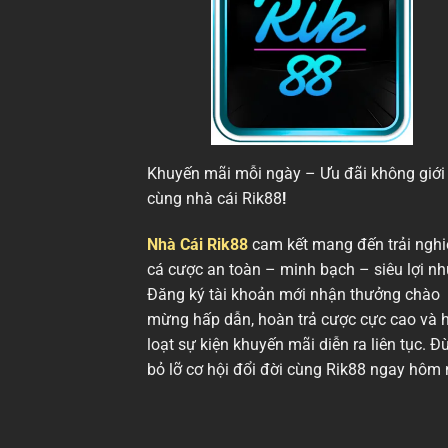
Khuyến mãi mỗi ngày – Ưu đãi không giới
cùng nhà cái Rik88
!
Nhà Cái Rik88
cam kết mang đến trải ngh
cá cược an toàn – minh bạch – siêu lợi nh
Đăng ký tài khoản mới nhận thưởng chào
mừng hấp dẫn, hoàn trả cược cực cao và 
loạt sự kiện khuyến mãi diễn ra liên tục. Đ
bỏ lỡ cơ hội đổi đời cùng Rik88 ngay hôm 