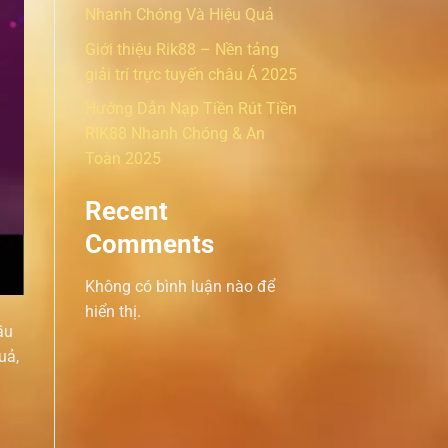
Nhanh Chóng Và Hiệu Quả
Giới thiệu Rik88 – Nền tảng
giải trí trực tuyến châu Á 2025
Hướng Dẫn Nạp Tiền Rút Tiền
RIK88 Nhanh Chóng & An
Toàn 2025
Recent
Comments
Không có bình luận nào để
hiển thị.
ầu
uả,